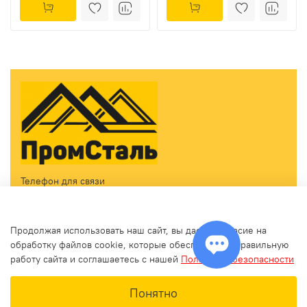
Телефон для связи
Принимаем звонки ежедневно с 09:00 до 18:00
+7(499) 460-09-12
Продолжая использовать наш сайт, вы даете согласие на
zakaz@promstalmsk.ru
обработку файлов cookie, которые обеспечивают правильную
работу сайта и соглашаетесь с нашей
Политикой безопасности
В корзину
Понятно