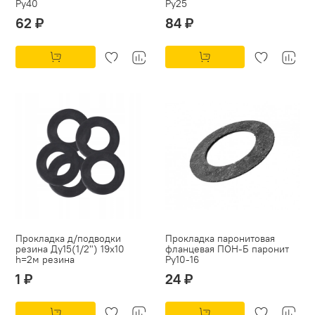
Py40
Py25
62 ₽
84 ₽
Прокладка д/подводки
Прокладка паронитовая
резина Ду15(1/2") 19х10
фланцевая ПОН-Б паронит
h=2м резина
Py10-16
1 ₽
24 ₽