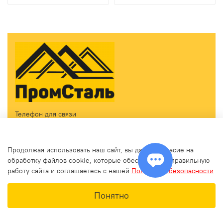
Телефон для связи
Принимаем звонки ежедневно с 09:00 до 18:00
+7(499) 460-09-12
Продолжая использовать наш сайт, вы даете согласие на
zakaz@promstalmsk.ru
обработку файлов cookie, которые обеспечивают правильную
работу сайта и соглашаетесь с нашей
Политикой безопасности
В корзину
Понятно
Главная
Поиск
Корзина
Избранное
Профиль