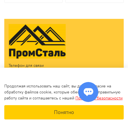
Телефон для связи
Принимаем звонки ежедневно с 09:00 до 18:00
+7(499) 460-09-12
Продолжая использовать наш сайт, вы даете согласие на
zakaz@promstalmsk.ru
обработку файлов cookie, которые обеспечивают правильную
работу сайта и соглашаетесь с нашей
Политикой безопасности
В корзину
Понятно
Главная
Поиск
Корзина
Избранное
Профиль