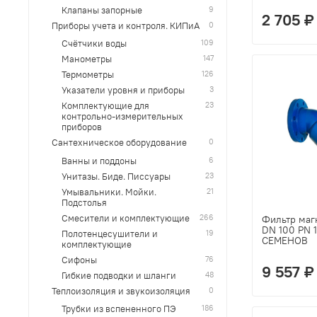
9
Клапаны запорные
2 705 ₽
0
Приборы учета и контроля. КИПиА
109
Счётчики воды
147
Манометры
126
Термометры
3
Указатели уровня и приборы
23
Комплектующие для
контрольно-измерительных
приборов
0
Сантехническое оборудование
6
Ванны и поддоны
23
Унитазы. Биде. Писсуары
21
Умывальники. Мойки.
Подстолья
266
Смесители и комплектующие
Фильтр маг
DN 100 PN 
19
Полотенцесушители и
СЕМЕНОВ
комплектующие
76
Сифоны
9 557 ₽
48
Гибкие подводки и шланги
0
Теплоизоляция и звукоизоляция
186
Трубки из вспененного ПЭ