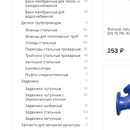
55
Баки мембранные для тепло- и
холодоснабжения
98
Баки мембранные для
водоснабжения
0
Детали трубопроводов
Фильтр лат
180
Фланцы стальные
DN 15 PN 1
48
Фланцы для полимерных труб
120
Отводы стальные
253 ₽
86
Переходы стальные приварные
48
Тройники стальные приварные
27
Заглушки стальные
80
Компенсаторы
7
Муфты соединительные
0
Задвижки
25
Задвижки чугунные
92
Задвижки чугунные с
обрезиненным клином
19
Задвижки шиберные
123
Задвижки стальные
6
Задвижки латунные
0
Запчасти для запорной арматуры