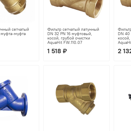
унный сетчатый
Фильтр сетчатый латунный
Фильтр
6 муфта-муфта
DN 32 PN 16 муфтовый,
DN 40 
косой, грубой очистки
косой,
AquaHit FW.110.07
AquaHi
1 518 ₽
2 13