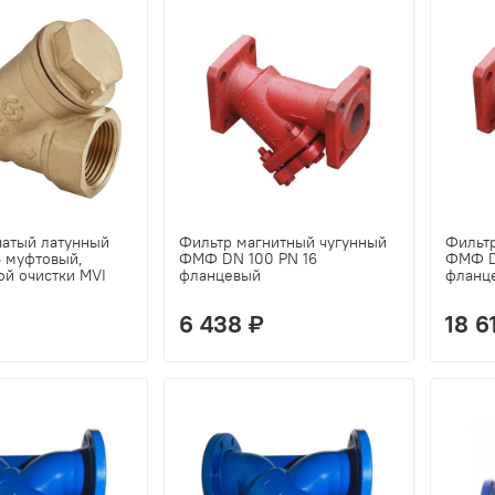
чатый латунный
Фильтр магнитный чугунный
Фильт
6 муфтовый,
ФМФ DN 100 PN 16
ФМФ D
ой очистки MVI
фланцевый
фланц
6 438 ₽
18 6