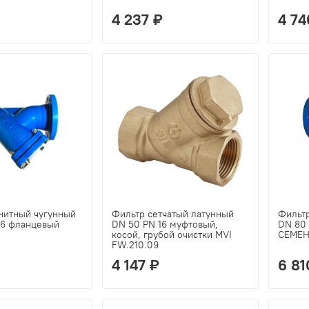
4 237 ₽
4 74
нитный чугунный
Фильтр сетчатый латунный
Фильт
16 фланцевый
DN 50 PN 16 муфтовый,
DN 80
косой, грубой очистки MVI
СЕМЕ
FW.210.09
4 147 ₽
6 81