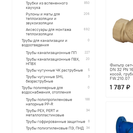
850
Трубки из вспененного
каучука
206
Рулоны и маты для
теплоизоляции и
звукоизоляции
692
Аксессуары для монтажа
теплоизоляции
0
Трубы для канализации и
водоотведения
227
Трубы канализационные ПП
20
Трубы канализационные ПВХ,
НПВХ
Фильтр сет
DN 32 PN 1
5
Трубы чугунные ЧК раструбные
косой, груб
3
Трубы чугунные SML
FW.210.07
безраструбные
1 787 ₽
0
Трубы полимерные для
водоснабжения, отопления
188
Трубы полипропиленовые
напорные PP-R
34
Трубы PEX, PERT и
металлопластиковые
8
Трубы гофрированные защитные
34
Трубы полиэтиленовые ПЭ, ПНД