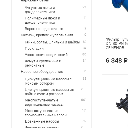
наружных сетей
29
Чугунные люки и
дождеприемники
11
Полимерные люки и
дождеприемники
2
Воронки водосточные
0
Метизы, крепеж и уплотнения
Фильтр чуг
82
Гайки, болты, шпильки и шайбы
DN 80 PN 1
СЕМЕНОВ
34
Прокладки
60
Уплотнения соединений
6 348 ₽
34
Хомуты крепежные и
ремонтные
0
Насосное оборудование
38
Циркуляционные насосы с
мокрым ротором
203
Циркуляционные насосы ин-
лайн с сухим ротором
901
Многоступенчатые
вертикальные насосы
151
Многоступенчатые
горизонтальные насосы
50
Дренажные насосы
263
Фекальные насосы