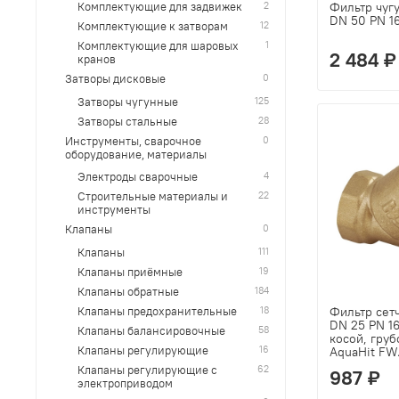
2
Фильтр чуг
Комплектующие для задвижек
DN 50 PN 1
12
Комплектующие к затворам
1
Комплектующие для шаровых
2 484 ₽
кранов
0
Затворы дисковые
125
Затворы чугунные
28
Затворы стальные
0
Инструменты, сварочное
оборудование, материалы
4
Электроды сварочные
22
Строительные материалы и
инструменты
0
Клапаны
111
Клапаны
19
Клапаны приёмные
184
Клапаны обратные
18
Фильтр сет
Клапаны предохранительные
DN 25 PN 1
58
Клапаны балансировочные
косой, груб
16
Клапаны регулирующие
AquaHit FW.
62
Клапаны регулирующие с
987 ₽
электроприводом