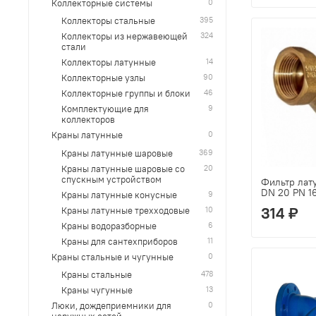
0
Коллекторные системы
395
Коллекторы стальные
324
Коллекторы из нержавеющей
стали
14
Коллекторы латунные
90
Коллекторные узлы
46
Коллекторные группы и блоки
9
Комплектующие для
коллекторов
0
Краны латунные
369
Краны латунные шаровые
20
Краны латунные шаровые со
спускным устройством
Фильтр лат
DN 20 PN 1
9
Краны латунные конусные
314 ₽
10
Краны латунные трехходовые
6
Краны водоразборные
11
Краны для сантехприборов
0
Краны стальные и чугунные
478
Краны стальные
13
Краны чугунные
0
Люки, дождеприемники для