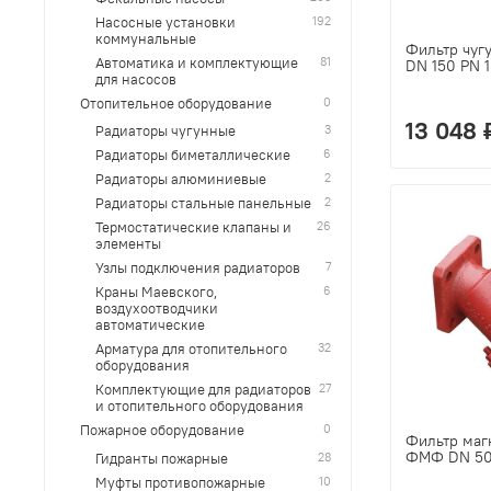
192
Насосные установки
коммунальные
Фильтр чуг
81
Автоматика и комплектующие
DN 150 PN 
для насосов
0
Отопительное оборудование
13 048 
3
Радиаторы чугунные
6
Радиаторы биметаллические
2
Радиаторы алюминиевые
2
Радиаторы стальные панельные
26
Термостатические клапаны и
элементы
7
Узлы подключения радиаторов
6
Краны Маевского,
воздухоотводчики
автоматические
32
Арматура для отопительного
оборудования
27
Комплектующие для радиаторов
и отопительного оборудования
0
Пожарное оборудование
Фильтр маг
ФМФ DN 50
28
Гидранты пожарные
10
Муфты противопожарные