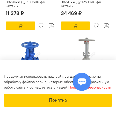
30с41нж Ду 50 Ру16 фл
30с41нж Ду 125 Ру16 фл
Китай 7
Китай 7
11 378 ₽
34 469 ₽
Продолжая использовать наш сайт, вы даете согласие на
обработку файлов cookie, которые обеспечивают правильную
работу сайта и соглашаетесь с нашей
Политикой безопасности
Задвижка клиновая сталь
Задвижка клиновая сталь газ
30лс41нжХЛ Ду 100 Ру16 фл
30с41нж Ду 100 Ру16 фл
Понятно
МЗТА
Арма-Пром
37 416 ₽
27 790 ₽
Главная
Поиск
Корзина
Избранное
Профиль