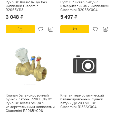
Ру25 ВР Kvs=2.1м3/ч без
Ру25 ВР Kvs=5.5м3/ч с
ниппелей Giacomini
измерительными ниппелями
R206BY113
Giacomini R206BY004
3 048 ₽
5 497 ₽
Клапан балансировочный
Клапан термостатический
ручной латунь R206B Ду 32
балансировочный ручной
Ру25 ВР Kvs=9.5м3/ч с
латунь Ду 20 Ру10 ВР
измерительными ниппелями
Giacomini R158AY004
Giacomini R206BY006