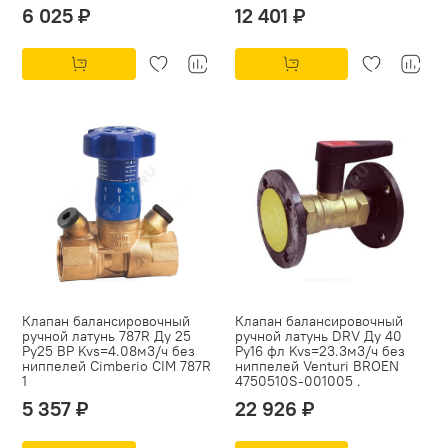
6 025 ₽
12 401 ₽
Клапан балансировочный
Клапан балансировочный
ручной латунь 787R Ду 25
ручной латунь DRV Ду 40
Ру25 ВР Kvs=4.08м3/ч без
Ру16 фл Kvs=23.3м3/ч без
ниппелей Cimberio CIM 787R
ниппелей Venturi BROEN
1
4750510S-001005 .
5 357 ₽
22 926 ₽