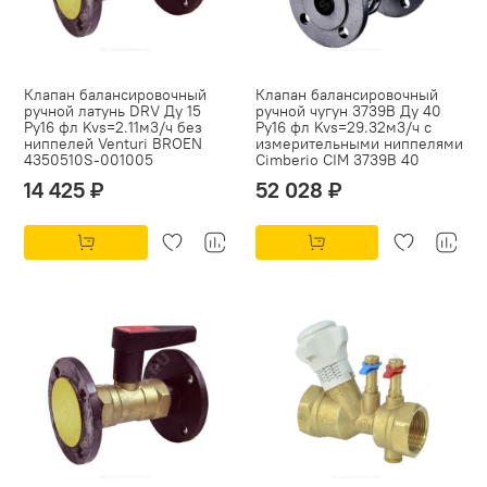
Клапан балансировочный
Клапан балансировочный
ручной латунь DRV Ду 15
ручной чугун 3739B Ду 40
Ру16 фл Kvs=2.11м3/ч без
Ру16 фл Kvs=29.32м3/ч с
ниппелей Venturi BROEN
измерительными ниппелями
4350510S-001005
Cimberio CIM 3739B 40
14 425 ₽
52 028 ₽