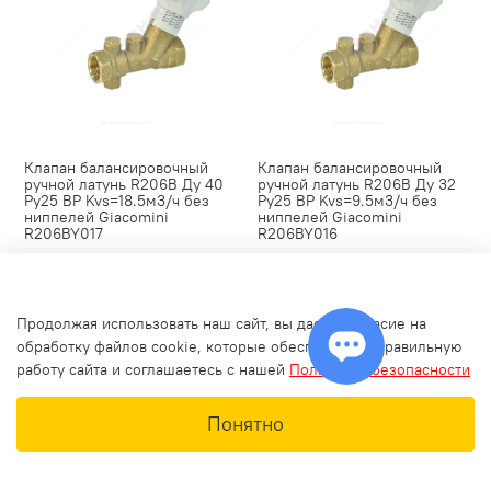
Клапан балансировочный
Клапан балансировочный
ручной латунь R206B Ду 40
ручной латунь R206B Ду 32
Ру25 ВР Kvs=18.5м3/ч без
Ру25 ВР Kvs=9.5м3/ч без
ниппелей Giacomini
ниппелей Giacomini
R206BY017
R206BY016
10 560 ₽
6 480 ₽
Продолжая использовать наш сайт, вы даете согласие на
обработку файлов cookie, которые обеспечивают правильную
работу сайта и соглашаетесь с нашей
Политикой безопасности
Понятно
Главная
Поиск
Корзина
Избранное
Профиль