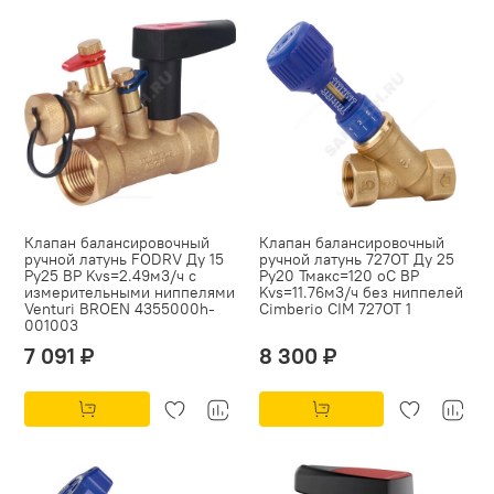
Клапан балансировочный
Клапан балансировочный
ручной латунь FODRV Ду 15
ручной латунь 727ОТ Ду 25
Ру25 ВР Kvs=2.49м3/ч с
Ру20 Тмакс=120 оС ВР
измерительными ниппелями
Kvs=11.76м3/ч без ниппелей
Venturi BROEN 4355000h-
Cimberio CIM 727OT 1
001003
7 091 ₽
8 300 ₽