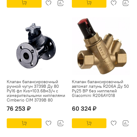
Клапан балансировочный
Клапан балансировочный
ручной чугун 3739B Ду 80
автомат латунь R206A Ду 50
Ру16 фл Kvs=103.68м3/ч с
Ру25 ВР без ниппелей
измерительными ниппелями
Giacomini R206AY018
Cimberio CIM 3739B 80
76 253 ₽
60 324 ₽