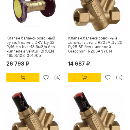
Клапан балансировочный
Клапан балансировочный
ручной латунь DRV Ду 32
автомат латунь R206A Ду 20
Ру16 фл Kvs=13.3м3/ч без
Ру25 ВР без ниппелей
ниппелей Venturi BROEN
Giacomini R206ANY014
4650510S-001005
26 793 ₽
14 687 ₽