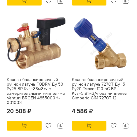
Клапан балансировочный
Клапан балансировочный
ручной латунь FODRV Ду 50
ручной латунь 727ОТ Ду 15
Ру25 ВР Kvs=36м3/ч с
Ру20 Тмакс=120 оС ВР
измерительными ниппелями
Kvs=3.91м3/ч без ниппелей
Venturi BROEN 4855000H-
Cimberio CIM 727OT 12
001003
20 508 ₽
4 586 ₽