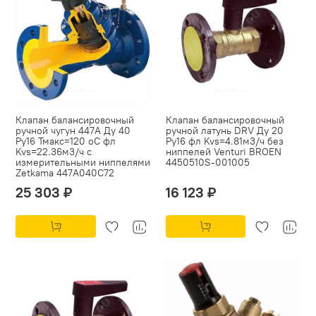
Клапан балансировочный
Клапан балансировочный
ручной чугун 447A Ду 40
ручной латунь DRV Ду 20
Ру16 Тмакс=120 оС фл
Ру16 фл Kvs=4.81м3/ч без
Kvs=22.36м3/ч с
ниппелей Venturi BROEN
измерительными ниппелями
4450510S-001005
Zetkama 447A040C72
25 303 ₽
16 123 ₽