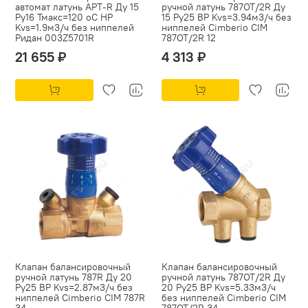
автомат латунь APT-R Ду 15
ручной латунь 787ОТ/2R Ду
Ру16 Тмакс=120 оС НР
15 Ру25 ВР Kvs=3.94м3/ч без
Kvs=1.9м3/ч без ниппелей
ниппелей Cimberio CIM
Ридан 003Z5701R
787OT/2R 12
21 655 ₽
4 313 ₽
Клапан балансировочный
Клапан балансировочный
ручной латунь 787R Ду 20
ручной латунь 787ОТ/2R Ду
Ру25 ВР Kvs=2.87м3/ч без
20 Ру25 ВР Kvs=5.33м3/ч
ниппелей Cimberio CIM 787R
без ниппелей Cimberio CIM