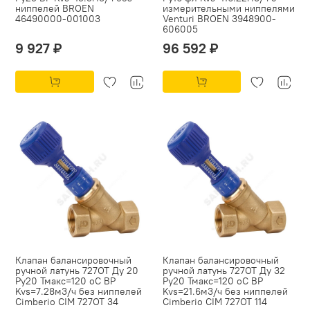
ниппелей BROEN
измерительными ниппелями
46490000-001003
Venturi BROEN 3948900-
606005
9 927 ₽
96 592 ₽
Клапан балансировочный
Клапан балансировочный
ручной латунь 727ОТ Ду 20
ручной латунь 727ОТ Ду 32
Ру20 Тмакс=120 оС ВР
Ру20 Тмакс=120 оС ВР
Kvs=7.28м3/ч без ниппелей
Kvs=21.6м3/ч без ниппелей
Cimberio CIM 727OT 34
Cimberio CIM 727OT 114