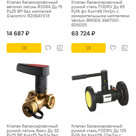
Клапан балансировочный
Клапан балансировочный
автомат латунь R206A Ду 15
ручной сталь FODRV Ду 65
Ру25 ВР без ниппелей
Ру16 фл Kvs=49.11м3/ч с
Giacomini R206AY013
измерительными ниппелями
Venturi BROEN 3947100-
606005
14 687 ₽
63 724 ₽
Клапан балансировочный
Клапан балансировочный
ручной латунь Basic Ду 32
ручной сталь FODRV Ду 125
Ру25 ВР Kvs=15.5м3/ч без
Ру16 фл Kvs=116.22м3/ч с