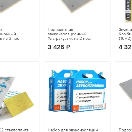
ик
Подрозетник
Звуко
ционный
звукоизоляционный
Комби
к на 3 пост
Ультракустик на 2 пост
(10м2)
3 426 ₽
4 32
2 стеклоплита
Набор для звукоизоляции
Подро