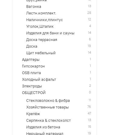
13
Вагонка
28
Лестн.комплект.
12
Наличники,плинтус
4
Уголок,Штапик
14
Изделия для бани и сауны
6
Доска террасная
19
Доска
14
Щит мебельный
1
Адаптеры
1
Гипсокартон
1
OSB плита
1
Холодный асфальт
2
Электроды
0
ОБЩЕСТРОЙ
11
Стекловолокно & фибра
76
Хозяйственные товары
47
Крепёж
13
Серпянка & стеклохолст
15
Изделия из бетона
19
Нерудный материал