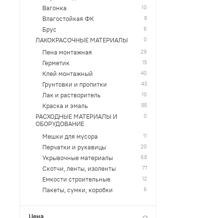
10
Вагонка
8
Влагостойкая ФК
6
Брус
0
ЛАКОКРАСОЧНЫЕ МАТЕРИАЛЫ
29
Пена монтажная
15
Герметик
40
Клей монтажный
43
Грунтовки и пропитки
10
Лак и растворитель
85
Краска и эмаль
0
РАСХОДНЫЕ МАТЕРИАЛЫ И
ОБОРУДОВАНИЕ
11
Мешки для мусора
20
Перчатки и рукавицы
68
Укрывочные материалы
77
Скотчи, ленты, изоленты
12
Емкости строительные
6
Пакеты, сумки, коробки
Цена