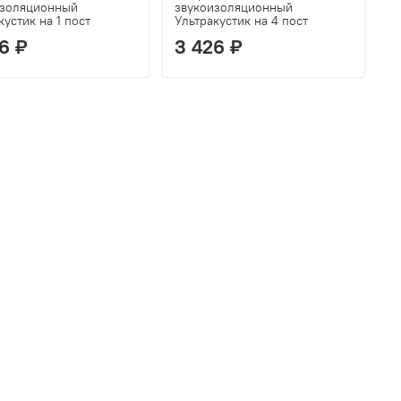
изоляционный
звукоизоляционный
кустик на 1 пост
Ультракустик на 4 пост
6 ₽
3 426 ₽