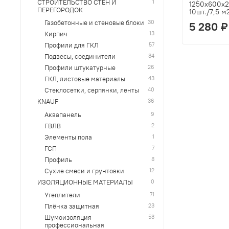
1
СТРОИТЕЛЬСТВО СТЕН И
1250х600х2
ПЕРЕГОРОДОК
10шт./7,5 м
30
Газобетонные и стеновые блоки
5 280 ₽
13
Кирпич
57
Профили для ГКЛ
34
Подвесы, соединители
26
Профили штукатурные
43
ГКЛ, листовые материалы
40
Стеклосетки, серпянки, ленты
36
KNAUF
9
Аквапанель
2
ГВЛВ
1
Элементы пола
7
ГСП
8
Профиль
12
Сухие смеси и грунтовки
0
ИЗОЛЯЦИОННЫЕ МАТЕРИАЛЫ
71
Утеплители
23
Плёнка защитная
53
Шумоизоляция
профессиональная