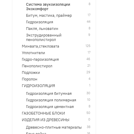
8
Система звукоизоляции
Экокомфорт
17
Битум, мастика, праймер
44
Гидроизоляция
8
Пакля, льноватин
9
Экструдированный
пенополистирол
125
Минвата,стекловата
17
Уплотнители
46
Гидро-пароизоляция
21
Пенополистирол
29
Подложки
4
Поролон
1
ГИДРОИЗОЛЯЦИЯ
30
Гидроизоляция битумная
10
Гидроизоляция полимерная
8
Гидроизоляция цементная
50
ГАЗОБЕТОННЫЕ БЛОКИ
0
ИЗДЕЛИЯ ИЗ ДРЕВЕСИНЫ
38
Древесно-плитные материалы
16
Брус,рейка