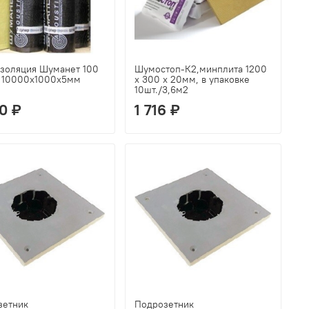
изоляция Шуманет 100
Шумостоп-К2,минплита 1200
 10000х1000х5мм
х 300 х 20мм, в упаковке
10шт./3,6м2
0 ₽
1 716 ₽
зетник
Подрозетник