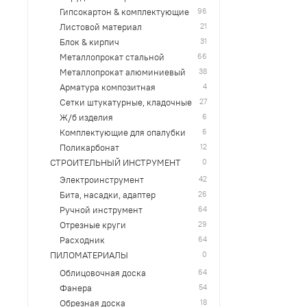
96
Гипсокартон & комплектующие
21
Листовой материал
31
Блок & кирпич
66
Металлопрокат стальной
38
Металлопрокат алюминиевый
4
Арматура композитная
27
Сетки штукатурные, кладочные
6
Ж/б изделия
6
Комплектующие для опалубки
12
Поликарбонат
0
СТРОИТЕЛЬНЫЙ ИНСТРУМЕНТ
42
Электроинструмент
26
Бита, насадки, адаптер
64
Ручной инструмент
29
Отрезные круги
64
Расходник
0
ПИЛОМАТЕРИАЛЫ
64
Облицовочная доска
54
Фанера
18
Обрезная доска