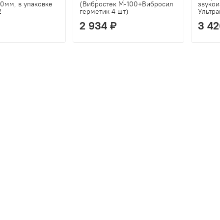
0мм, в упаковке
(Вибростек М-100+Вибросил
звуко
2
герметик 4 шт)
Ультра
2 934 ₽
3 42