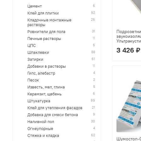
6
Цемент
92
Клей для плитки
26
Кладочные монтажные
растворы
Подрозетн
31
Ровнители для пола
звукоизоля
11
Печные растворы
Ультракусти
6
ЦПС
3 426 ₽
88
Шпаклевки
61
Затирки
11
Добавки в растворы
4
Гипс, алебастр
2
Песок
5
Известь, мел, глина
6
Керамзит, щебень
99
Штукатурка
21
Клей для утепления фасадов
9
Добавка для смеси бетона
30
Наливной пол
4
Огнеупорные
62
Стяжка и кладка
Шумостоп-С